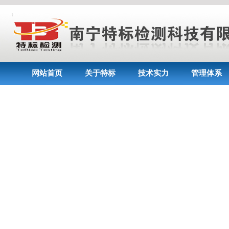
网站首页
关于特标
技术实力
管理体系