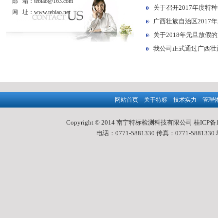
邮 箱：tebiao@163.com
关于召开2017年度
网 址：www.tebiao.net
广西壮族自治区2017
关于2018年元旦放假
我公司正式通过广西壮
网站首页
关于特标
技术实力
管理
Copyright © 2014 南宁特标检测科技有限公司
桂ICP备1
电话：0771-5881330 传真：0771-58